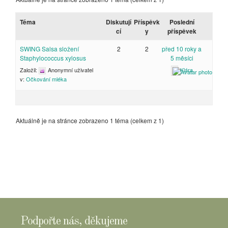
Téma
Diskutují
Příspěvk
Poslední
cí
y
příspěvek
SWING Salsa složení
2
2
před 10 roky a
Staphylococcus xylosus
5 měsíci
Založil:
Anonymní uživatel
Klára
v:
Očkování mléka
Aktuálně je na stránce zobrazeno 1 téma (celkem z 1)
Podpořte nás, děkujeme