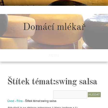
Skip
to
content
Domácí mlékař
MENU
Štítek témat:swing salsa
Úvod
›
Fóra
›
Štítek témat:swing salsa
Aktuálně je na stránce zobrazeno 1 téma (celkem z 1)