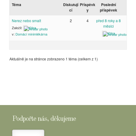
Téma
Diskutují
Příspěvk
Poslední
cí
y
příspěvek
Nerez nebo smalt
2
4
před 8 roky a 8
měsíci
Založil:
Klára
Klára
v:
Domácí minimlékárna
Aktuálně je na stránce zobrazeno 1 téma (celkem z 1)
Podpořte nás, děkujeme