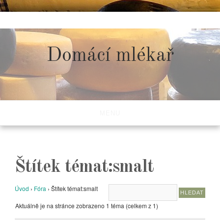
Skip
to
content
Domácí mlékař
MENU
Štítek témat:smalt
Úvod
›
Fóra
›
Štítek témat:smalt
Aktuálně je na stránce zobrazeno 1 téma (celkem z 1)