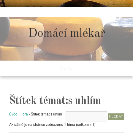
Skip
to
content
Domácí mlékař
MENU
Štítek témat:s uhlím
Úvod
›
Fóra
›
Štítek témat:s uhlím
Aktuálně je na stránce zobrazeno 1 téma (celkem z 1)