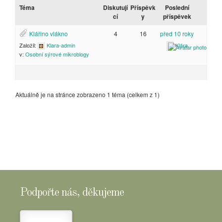
Téma
Diskutují
Příspěvk
Poslední
cí
y
příspěvek
Klářino vlákno
4
16
před 10 roky
Založil:
Klara-admin
Klára
v:
Osobní sýrové mikroblogy
Aktuálně je na stránce zobrazeno 1 téma (celkem z 1)
Podpořte nás, děkujeme