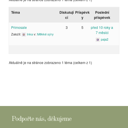
Téma
Diskutují
Příspěvk
Poslední
cí
y
příspěvek
Primosale
3
5
před 10 roky a
7 měsíci
Založil:
Inka
v:
Měkké sýry
paja2
Aktuálně je na stránce zobrazeno 1 téma (celkem z 1)
Podpořte nás, děkujeme