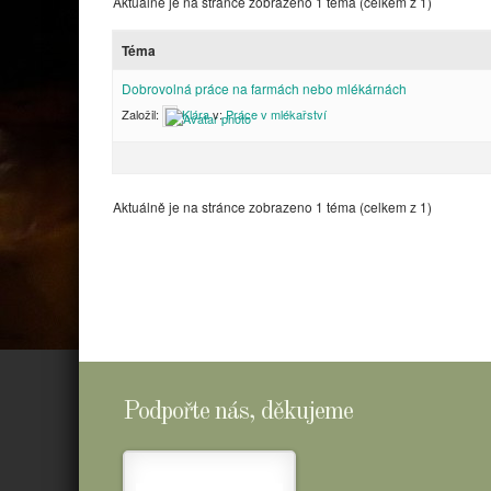
Aktuálně je na stránce zobrazeno 1 téma (celkem z 1)
Téma
Dobrovolná práce na farmách nebo mlékárnách
Založil:
Klára
v:
Práce v mlékařství
Aktuálně je na stránce zobrazeno 1 téma (celkem z 1)
Podpořte nás, děkujeme