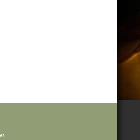
a
i
ies