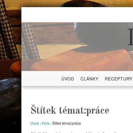
Skip
to
content
ÚVOD
ČLÁNKY
RECEPTURY
Štítek témat:práce
Úvod
›
Fóra
›
Štítek témat:práce