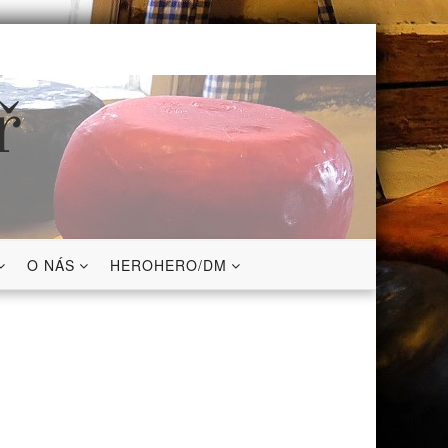
ř
O NÁS
HEROHERO/DM