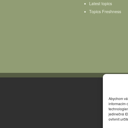
Latest topics
Topics Freshness
Abychom vám 
informacím o
technologie
jedinečná I
ovlivnit urči