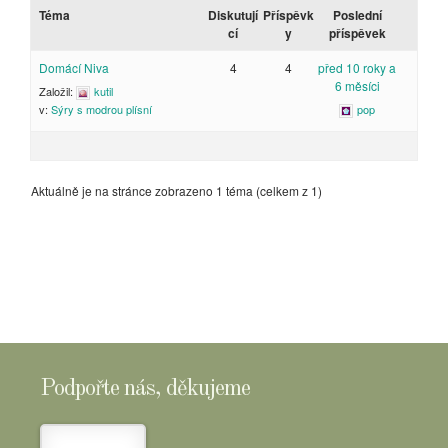
Téma
Diskutují
Příspěvk
Poslední
cí
y
příspěvek
Domácí Niva
4
4
před 10 roky a
6 měsíci
Založil:
kutil
pop
v:
Sýry s modrou plísní
Aktuálně je na stránce zobrazeno 1 téma (celkem z 1)
Podpořte nás, děkujeme