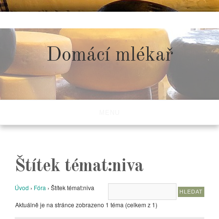
Skip
to
content
Domácí mlékař
MENU
Štítek témat:niva
Úvod
›
Fóra
›
Štítek témat:niva
Aktuálně je na stránce zobrazeno 1 téma (celkem z 1)