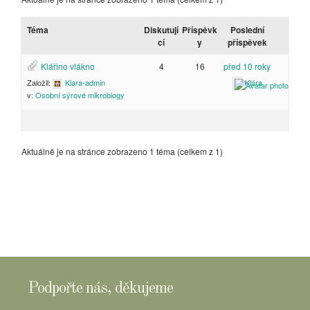
Téma
Diskutují
Příspěvk
Poslední
cí
y
příspěvek
Klářino vlákno
4
16
před 10 roky
Založil:
Klara-admin
Klára
v:
Osobní sýrové mikroblogy
Aktuálně je na stránce zobrazeno 1 téma (celkem z 1)
Podpořte nás, děkujeme