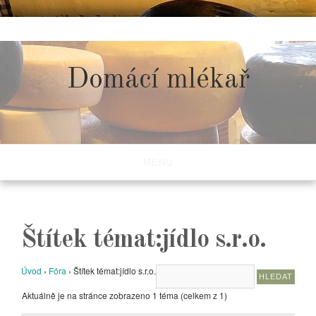
Skip
to
content
Domácí mlékař
MENU
Štítek témat:jídlo s.r.o.
Úvod
›
Fóra
›
Štítek témat:jídlo s.r.o.
Aktuálně je na stránce zobrazeno 1 téma (celkem z 1)