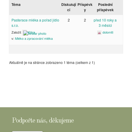
Téma
Diskutují
Příspěvk
Poslední
cí
y
příspěvek
Pasterace mléka a pořad jídlo
2
2
před 10 roky a
s.r.o.
3 měsíci
Založil:
Klára
dolomiti
v:
Mléko a zpracování mléka
Aktuálně je na stránce zobrazeno 1 téma (celkem z 1)
Podpořte nás, děkujeme