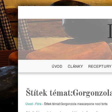
Skip
to
content
ÚVOD
ČLÁNKY
RECEPTURY
Štítek témat:Gorgonzol
Úvod
›
Fóra
›
Štítek témat:Gorgonzola mascarpone noci torta