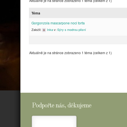
Aktuálně je na stránce zobrazeno 1 téma (celkem z 1)
Téma
Gorgonzola mascarpone noci torta
Založil:
Inka
v:
Sýry s modrou plísní
Aktuálně je na stránce zobrazeno 1 téma (celkem z 1)
Podpořte nás, děkujeme