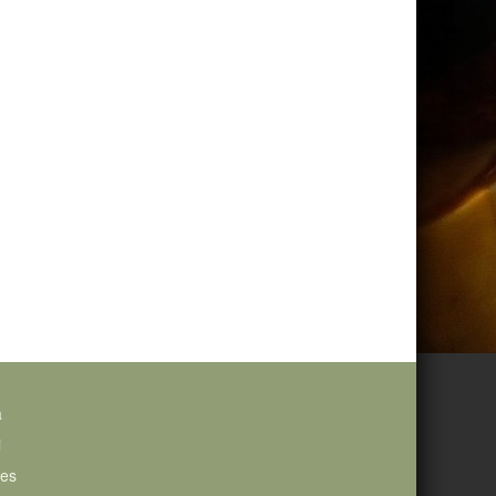
a
i
ies