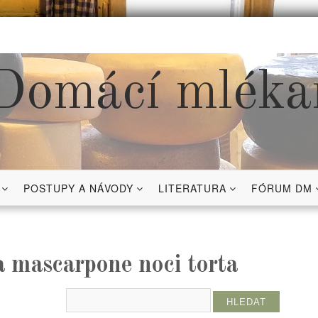
Domácí mléka
POSTUPY A NÁVODY
LITERATURA
FÓRUM DM
a mascarpone noci torta