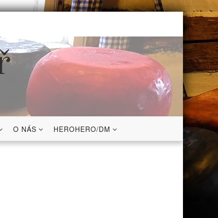
ř
O NÁS
HEROHERO/DM