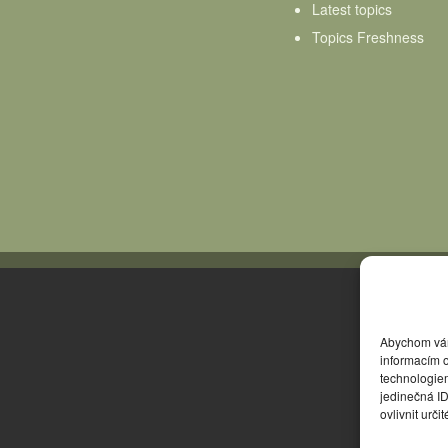
Latest topics
Topics Freshness
Abychom vám 
informacím o
technologie
jedinečná I
ovlivnit urči