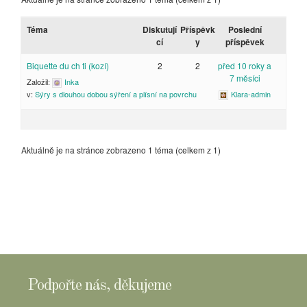
Téma
Diskutují
Příspěvk
Poslední
cí
y
příspěvek
Biquette du ch ti (kozí)
2
2
před 10 roky a
7 měsíci
Založil:
Inka
Klara-admin
v:
Sýry s dlouhou dobou sýření a plísní na povrchu
Aktuálně je na stránce zobrazeno 1 téma (celkem z 1)
Podpořte nás, děkujeme