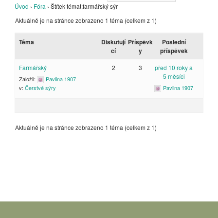
Úvod
›
Fóra
›
Štítek témat:farmářský sýr
Aktuálně je na stránce zobrazeno 1 téma (celkem z 1)
Téma
Diskutují
Příspěvk
Poslední
cí
y
příspěvek
Farmářský
2
3
před 10 roky a
5 měsíci
Založil:
Pavlina 1907
Pavlina 1907
v:
Čerstvé sýry
Aktuálně je na stránce zobrazeno 1 téma (celkem z 1)