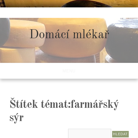
Skip
to
content
Domácí mlékař
MENU
Štítek témat:farmářský
sýr