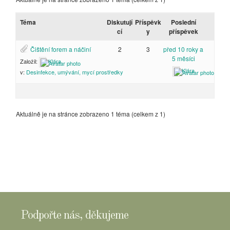
Téma
Diskutují
Příspěvk
Poslední
cí
y
příspěvek
Čištění forem a náčiní
2
3
před 10 roky a
5 měsíci
Založil:
Klára
Klára
v:
Desinfekce, umývání, mycí prostředky
Aktuálně je na stránce zobrazeno 1 téma (celkem z 1)
Podpořte nás, děkujeme