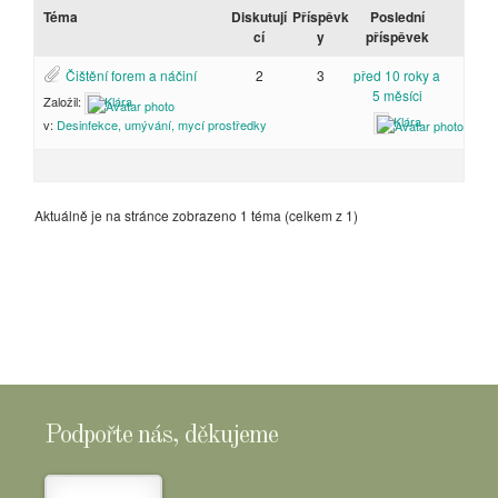
Téma
Diskutují
Příspěvk
Poslední
cí
y
příspěvek
Čištění forem a náčiní
2
3
před 10 roky a
5 měsíci
Založil:
Klára
Klára
v:
Desinfekce, umývání, mycí prostředky
Aktuálně je na stránce zobrazeno 1 téma (celkem z 1)
Podpořte nás, děkujeme