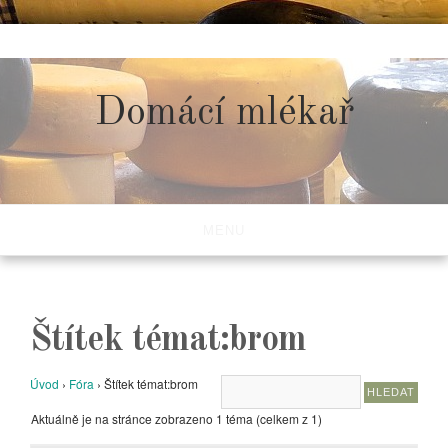
Skip
to
content
Domácí mlékař
MENU
Štítek témat:brom
Úvod
›
Fóra
›
Štítek témat:brom
Aktuálně je na stránce zobrazeno 1 téma (celkem z 1)