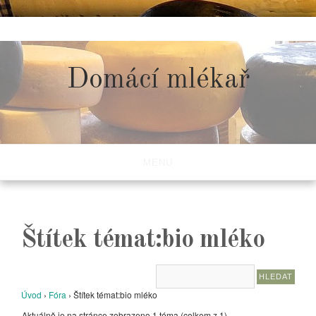
Skip
to
content
Domácí mlékař
MENU
Štítek témat:bio mléko
Úvod
›
Fóra
›
Štítek témat:bio mléko
Aktuálně je na stránce zobrazeno 1 téma (celkem z 1)