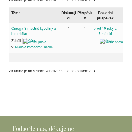
Téma
Diskutují
Příspěvk
Poslední
cí
y
příspěvek
Omega-3 mastné kyseliny a
1
1
před 10 roky a
bio mléko
5 měsíci
Založil:
Klára
Klára
v:
Mléko a zpracování mléka
Aktuálně je na stránce zobrazeno 1 téma (celkem z 1)
Podpořte nás, děkujeme