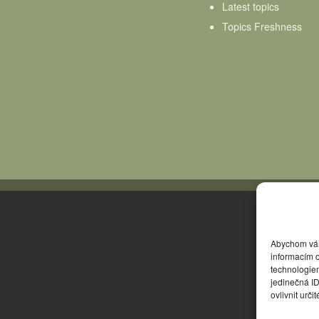
Latest topics
Topics Freshness
Abychom vám 
informacím o
technologie
jedinečná I
ovlivnit urči