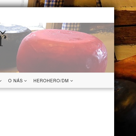
ř
O NÁS
HEROHERO/DM