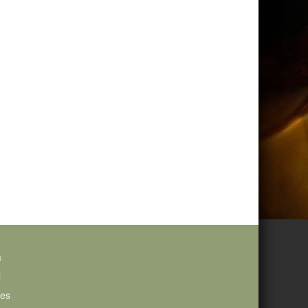
a
i
ies