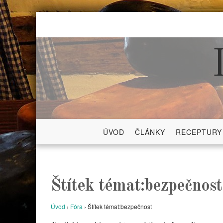
Skip
to
content
ÚVOD
ČLÁNKY
RECEPTURY
Štítek témat:bezpečnost
Úvod
›
Fóra
›
Štítek témat:bezpečnost