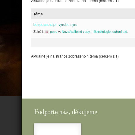
Aktuálně je na stránce zobrazeno 1 téma (celkem z 1)
Téma
bezpecnost pri vyrobe syru
Založil:
pezu
v:
Nezařaditelné vady, mikrobiologie, duření atd.
Aktuálně je na stránce zobrazeno 1 téma (celkem z 1)
Podpořte nás, děkujeme