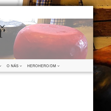
ř
O NÁS
HEROHERO/DM