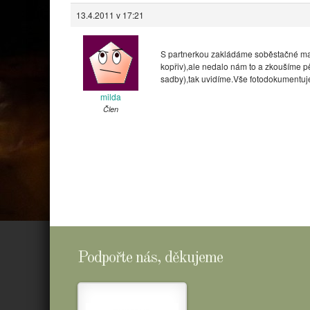
13.4.2011 v 17:21
S partnerkou zakládáme soběstačné mal
kopřiv),ale nedalo nám to a zkoušíme p
sadby),tak uvidíme.Vše fotodokumentu
milda
Člen
Podpořte nás, děkujeme