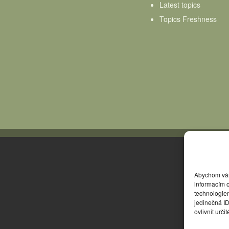
Latest topics
Topics Freshness
Abychom vám 
informacím o
technologie
jedinečná I
ovlivnit urči