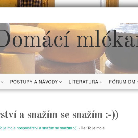
Domácí mléka
POSTUPY A NÁVODY
LITERATURA
FÓRUM DM
tví a snažím se snažím :-))
To je moje hospodářství a snažím se snažím :-))
›
Re: To je moje