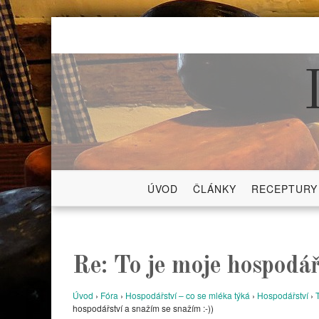
Skip
to
content
ÚVOD
ČLÁNKY
RECEPTURY
Re: To je moje hospodářs
Úvod
›
Fóra
›
Hospodářství – co se mléka týká
›
Hospodářství
›
hospodářství a snažím se snažím :-))