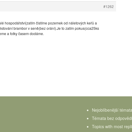
#1262
é hospodářství(zatím čistíme pozemek od náletových keřů a
ěstování brambor v seně(bez orání).Je to zatím pokus(cca25ks
jeme a fotky časem dodáme.
Nejoblíbenější témat
Témata bez odpověd
Topics with most repl