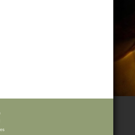
a
i
ies