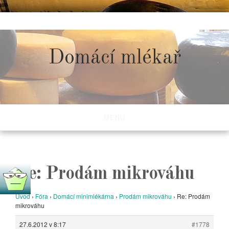
Skip
to
content
Domácí mlékař
MENU
Re: Prodám mikrováhu
Úvod
›
Fóra
›
Domácí minimlékárna
›
Prodám mikrováhu
›
Re: Prodám
mikrováhu
27.6.2012 v 8:17
#1778