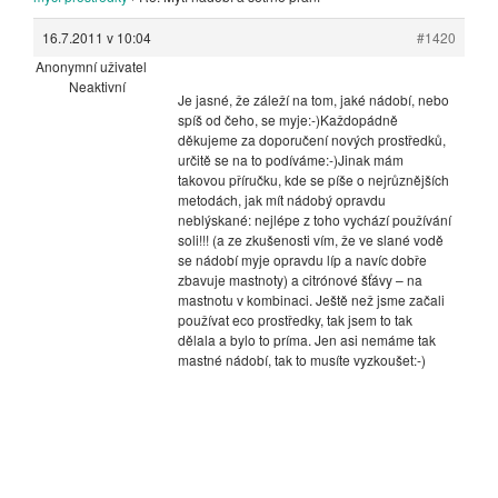
16.7.2011 v 10:04
#1420
Anonymní uživatel
Neaktivní
Je jasné, že záleží na tom, jaké nádobí, nebo
spíš od čeho, se myje:-)Každopádně
děkujeme za doporučení nových prostředků,
určitě se na to podíváme:-)Jinak mám
takovou příručku, kde se píše o nejrůznějších
metodách, jak mít nádobý opravdu
neblýskané: nejlépe z toho vychází používání
soli!!! (a ze zkušenosti vím, že ve slané vodě
se nádobí myje opravdu líp a navíc dobře
zbavuje mastnoty) a citrónové šťávy – na
mastnotu v kombinaci. Ještě než jsme začali
používat eco prostředky, tak jsem to tak
dělala a bylo to príma. Jen asi nemáme tak
mastné nádobí, tak to musíte vyzkoušet:-)