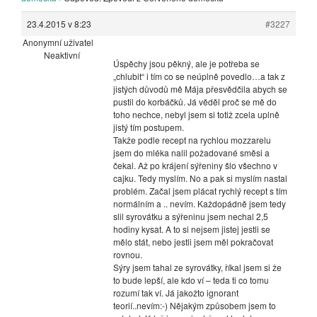
23.4.2015 v 8:23
#3227
Anonymní uživatel
Neaktivní
Úspěchy jsou pěkný, ale je potřeba se
„chlubit“ i tím co se neúplně povedlo…a tak z
jistých důvodů mě Mája přesvědčila abych se
pustil do korbáčků. Já věděl proč se mě do
toho nechce, nebyl jsem si totiž zcela uplně
jistý tím postupem.
Takže podle recept na rychlou mozzarelu
jsem do mléka nalil požadované směsi a
čekal. Až po krájení sýřeniny šlo všechno v
cajku. Tedy myslím. No a pak si myslím nastal
problém. Začal jsem plácat rychlý recept s tím
normálním a .. nevím. Každopádně jsem tedy
slil syrovátku a sýřeninu jsem nechal 2,5
hodiny kysat. A to si nejsem jistej jestli se
mělo stát, nebo jestli jsem měl pokračovat
rovnou.
Sýry jsem tahal ze syrovátky, říkal jsem si že
to bude lepší, ale kdo ví – teda ti co tomu
rozumí tak ví. Já jakožto ignorant
teorií..nevím:-) Nějakým způsobem jsem to