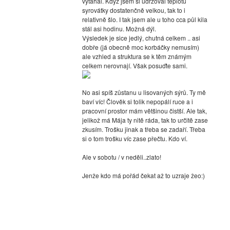
vytahal. Když jsem si udržoval teplotu
syrovátky dostatenčně velkou, tak to i
relativně šlo. I tak jsem ale u toho cca půl kila
stál asi hodinu. Možná dýl.
Výsledek je sice jedlý, chutná celkem .. asi
dobře (já obecně moc korbáčky nemusím)
ale vzhled a struktura se k těm známým
celkem nerovnají. Však posuďte sami.
No asi spíš zůstanu u lisovaných sýrů. Ty mě
baví víc! Člověk si tolik nepopálí ruce a i
pracovní prostor mám většinou čistší. Ale tak,
jelikož má Mája ty nitě ráda, tak to určitě zase
zkusím. Trošku jinak a třeba se zadaří. Třeba
si o tom trošku víc zase přečtu. Kdo ví.
Ale v sobotu / v neděli..zlato!
Jenže kdo má pořád čekat až to uzraje žeo:)