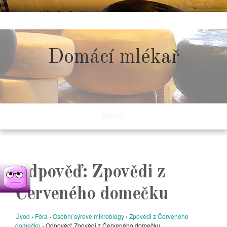
Skip
to
content
Domácí mlékař
MENU
Odpověď: Zpovědi z
Červeného domečku
Úvod
›
Fóra
›
Osobní sýrové mikroblogy
›
Zpovědi z Červeného
domečku
›
Odpověď: Zpovědi z Červeného domečku