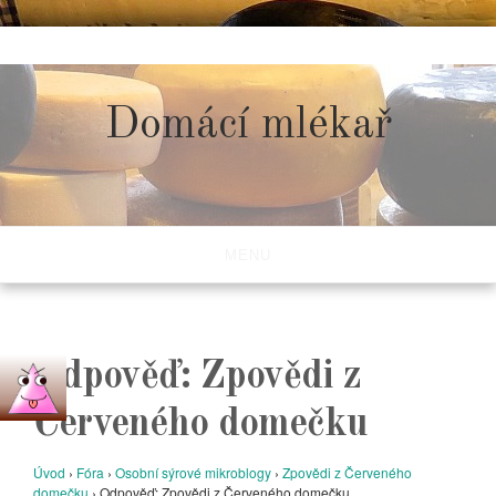
Skip
to
content
Domácí mlékař
MENU
Odpověď: Zpovědi z
Červeného domečku
Úvod
›
Fóra
›
Osobní sýrové mikroblogy
›
Zpovědi z Červeného
domečku
›
Odpověď: Zpovědi z Červeného domečku