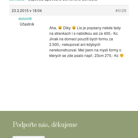
23.3.2015 v 18:04
#3129
dolomiti
Účastník
Aha,
Diky.
Lis je popsany nekde tady
na strankach i s nabidkou asi za 400,- Kc.
Jinak na domaci pouziti bych formu za
2.500,- nekupoval ani kdybych
nerekonstruoval. Mel jsem na mysli formy o
kterych se zde psalo např.: 23cm 270,- Kc
Podpořte nás, děkujeme