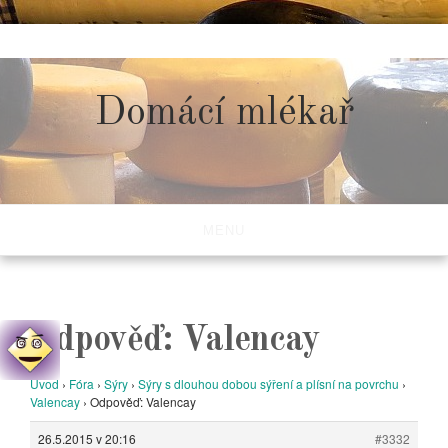
Skip
to
content
Domácí mlékař
MENU
Odpověď: Valencay
Úvod
›
Fóra
›
Sýry
›
Sýry s dlouhou dobou sýření a plísní na povrchu
›
Valencay
›
Odpověď: Valencay
26.5.2015 v 20:16
#3332