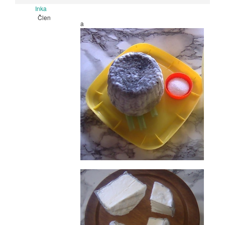
Inka
Člen
a