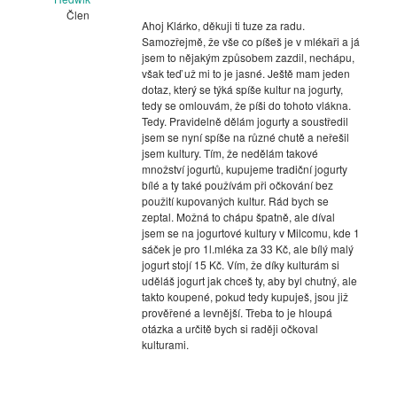
Člen
Ahoj Klárko, děkuji ti tuze za radu.
Samozřejmě, že vše co píšeš je v mlékaři a já
jsem to nějakým způsobem zazdil, nechápu,
však teď už mi to je jasné. Ještě mam jeden
dotaz, který se týká spíše kultur na jogurty,
tedy se omlouvám, že píši do tohoto vlákna.
Tedy. Pravidelně dělám jogurty a soustředil
jsem se nyní spíše na různé chutě a neřešil
jsem kultury. Tím, že nedělám takové
množství jogurtů, kupujeme tradiční jogurty
bílé a ty také používám při očkování bez
použití kupovaných kultur. Rád bych se
zeptal. Možná to chápu špatně, ale díval
jsem se na jogurtové kultury v Milcomu, kde 1
sáček je pro 1l.mléka za 33 Kč, ale bílý malý
jogurt stojí 15 Kč. Vím, že díky kulturám si
uděláš jogurt jak chceš ty, aby byl chutný, ale
takto koupené, pokud tedy kupuješ, jsou již
prověřené a levnější. Třeba to je hloupá
otázka a určitě bych si raději očkoval
kulturami.