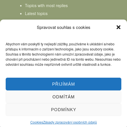
Topics with most replies
Latest topics
Topics Freshness
Spravovat souhlas s cookies
Abychom vám poskytli ty nejlepší zážitky, používáme k ukládání a/nebo
přístupu k informacím o zařízení technologie, jako jsou soubory cookie.
Souhlas s těmito technologiemi nám umožní zpracovávat údaje, jako je
chování při procházení nebo jedinečná ID na tomto webu. Nesouhlas nebo
odvolání souhlasu může nepříznivě ovlivnit určité vlastnosti a funkce.
PŘIJÍMÁM
ODMÍTÁM
Úvod
Kniha Domácí mlékař
Nápověda
Podpořte nás, děkujeme
PODMÍNKY
Copyright © 2026 Domácí mlékař. All rights reserved.
Cookies
Zásady zpracování osobních údajů