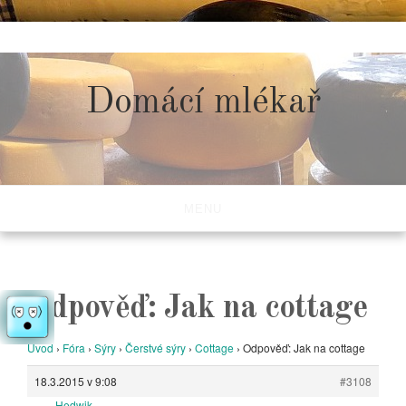
Skip
to
content
Domácí mlékař
MENU
Odpověď: Jak na cottage
Úvod
›
Fóra
›
Sýry
›
Čerstvé sýry
›
Cottage
›
Odpověď: Jak na cottage
18.3.2015 v 9:08
#3108
Hedwik