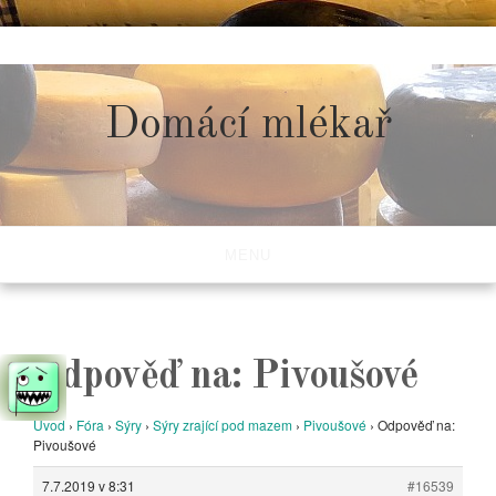
Skip
to
content
Domácí mlékař
MENU
Odpověď na: Pivoušové
Úvod
›
Fóra
›
Sýry
›
Sýry zrající pod mazem
›
Pivoušové
›
Odpověď na:
Pivoušové
7.7.2019 v 8:31
#16539