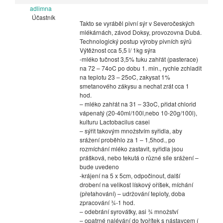
adlimna
Účastník
Takto se vyráběl pivní sýr v Severočeských
mlékárnách, závod Doksy, provozovna Dubá.
Technologický postup výroby pivních sýrů
Výtěžnost cca 5,5 l/ 1kg sýra
-mléko tučnost 3,5% tuku zahřát (pasterace)
na 72 – 74oC po dobu 1. min., rychle zchladit
na teplotu 23 – 25oC, zakysat 1%
smetanového zákysu a nechat zrát cca 1
hod.
– mléko zahřát na 31 – 33oC, přidat chlorid
vápenatý (20-40ml/100l,nebo 10-20g/100l),
kulturu Lactobacilus casei
– sýřit takovým množstvím syřidla, aby
srážení proběhlo za 1 – 1,5hod., po
rozmíchání mléko zastavit, syřidla jsou
prášková, nebo tekutá o různé síle srážení –
bude uvedeno
-krájení na 5 x 5cm, odpočinout, další
drobení na velikost lískový oříšek, míchání
(přetahování) – udržování teploty, doba
zpracování ¾-1 hod.
– odebrání syrovátky, asi ¾ množství
– opatrné nalévání do tvořítek s nástavcem (