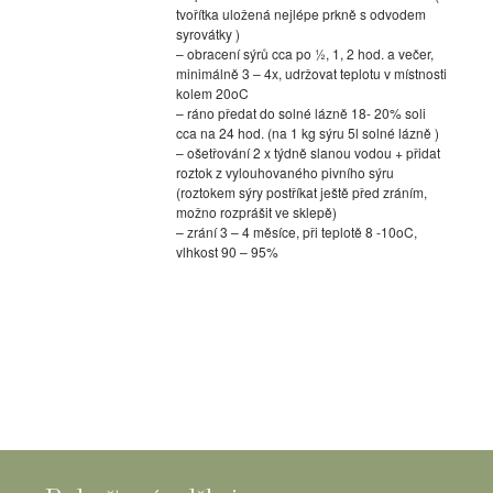
tvořítka uložená nejlépe prkně s odvodem
syrovátky )
– obracení sýrů cca po ½, 1, 2 hod. a večer,
minimálně 3 – 4x, udržovat teplotu v místnosti
kolem 20oC
– ráno předat do solné lázně 18- 20% soli
cca na 24 hod. (na 1 kg sýru 5l solné lázně )
– ošetřování 2 x týdně slanou vodou + přidat
roztok z vylouhovaného pivního sýru
(roztokem sýry postříkat ještě před zráním,
možno rozprášit ve sklepě)
– zrání 3 – 4 měsíce, při teplotě 8 -10oC,
vlhkost 90 – 95%