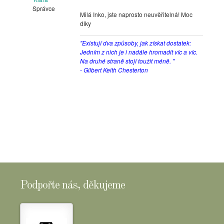
Správce
Milá Inko, jste naprosto neuvěřitelná! Moc
díky
"Existují dva způsoby, jak získat dostatek:
Jedním z nich je i nadále hromadit víc a víc.
Na druhé straně stojí toužit méně. "
- Gilbert Keith Chesterton
Podpořte nás, děkujeme