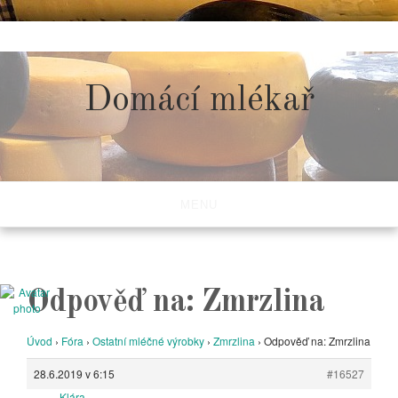
Skip
to
content
Domácí mlékař
MENU
Odpověď na: Zmrzlina
Úvod
›
Fóra
›
Ostatní mléčné výrobky
›
Zmrzlina
›
Odpověď na: Zmrzlina
28.6.2019 v 6:15
#16527
Klára