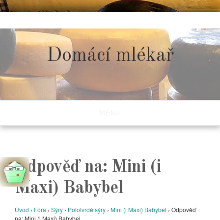
Skip
to
content
Domácí mlékař
MENU
Odpověď na: Mini (i
Maxi) Babybel
Úvod
›
Fóra
›
Sýry
›
Polotvrdé sýry
›
Mini (i Maxi) Babybel
›
Odpověď
na: Mini (i Maxi) Babybel