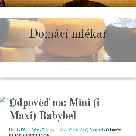
Skip
to
content
Domácí mlékař
MENU
Odpověď na: Mini (i
Maxi) Babybel
Úvod
›
Fóra
›
Sýry
›
Polotvrdé sýry
›
Mini (i Maxi) Babybel
›
Odpověď
na: Mini (i Maxi) Babybel