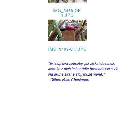
IMG_3468-OK-
1.JPG
IMG_3469-OK.JPG
"Existují dva způsoby, jak získat dostatek:
Jedním z nich je i nadále hromadit víc a víc.
Na druhé straně stojí toužit méně. "
- Gilbert Keith Chesterton