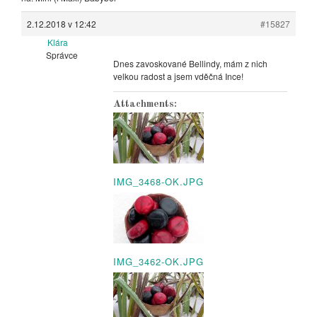
2.12.2018 v 12:42
#15827
Klára
Správce
Dnes zavoskované Bellindy, mám z nich
velkou radost a jsem vděčná Ince!
Attachments:
IMG_3468-OK.JPG
IMG_3462-OK.JPG