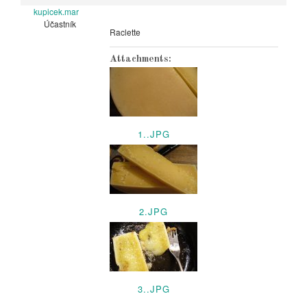
kupicek.mar
Účastník
Raclette
Attachments:
1..JPG
2.JPG
3..JPG