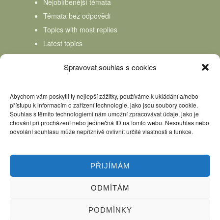
Nejoblíbenější témata
Témata bez odpovědi
Topics with most replies
Latest topics
Topics Freshness
Spravovat souhlas s cookies
Abychom vám poskytli ty nejlepší zážitky, používáme k ukládání a/nebo
přístupu k informacím o zařízení technologie, jako jsou soubory cookie.
Souhlas s těmito technologiemi nám umožní zpracovávat údaje, jako je
chování při procházení nebo jedinečná ID na tomto webu. Nesouhlas nebo
odvolání souhlasu může nepříznivě ovlivnit určité vlastnosti a funkce.
PŘIJÍMÁM
ODMÍTÁM
Úvod
Kniha Domácí mlékař
Nápověda
Podpořte nás, děkujeme
PODMÍNKY
Copyright © 2026 Domácí mlékař. All rights reserved.