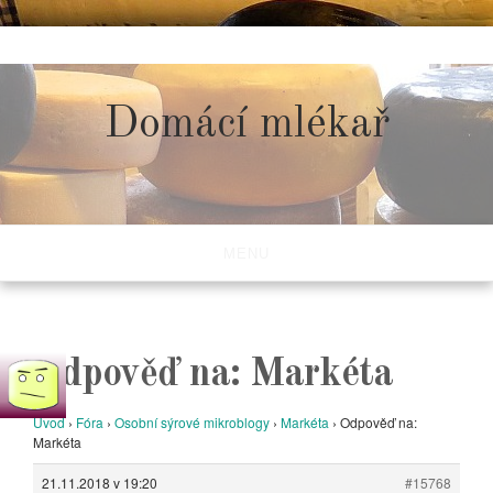
Skip
to
content
Domácí mlékař
MENU
Odpověď na: Markéta
Úvod
›
Fóra
›
Osobní sýrové mikroblogy
›
Markéta
›
Odpověď na:
Markéta
21.11.2018 v 19:20
#15768