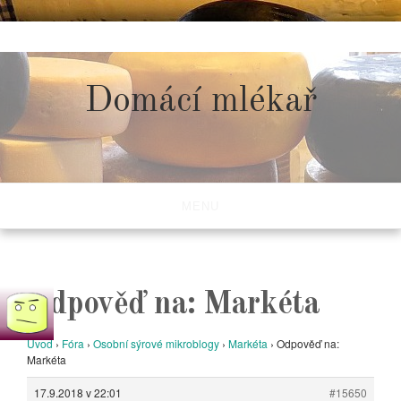
Skip
to
content
Domácí mlékař
MENU
Odpověď na: Markéta
Úvod
›
Fóra
›
Osobní sýrové mikroblogy
›
Markéta
›
Odpověď na:
Markéta
17.9.2018 v 22:01
#15650