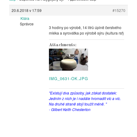
20.6.2018 v 17:59
#15270
Klára
Správce
3 hodiny po výrobě, 14 litrů úplně čerstvého
mléka a syrovátka po výrobě sýru (kultura rsf)
Attachments:
IMG_0631-OK.JPG
"Existují dva způsoby, jak získat dostatek:
Jedním z nich je i nadále hromadit víc a víc.
Na druhé straně stojí toužit méně. "
- Gilbert Keith Chesterton