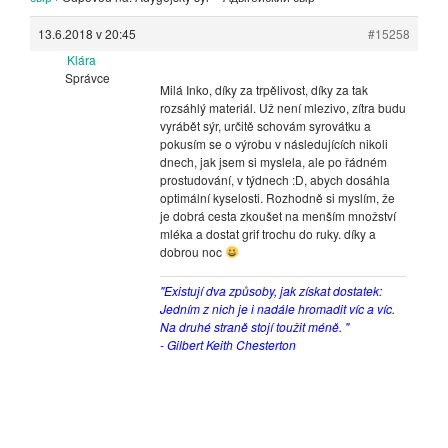
13.6.2018 v 20:45
#15258
Klára
Správce
Milá Inko, díky za trpělivost, díky za tak
rozsáhlý materiál. Už není mlezivo, zítra budu
vyrábět sýr, určitě schovám syrovátku a
pokusím se o výrobu v následujících nikoli
dnech, jak jsem si myslela, ale po řádném
prostudování, v týdnech :D, abych dosáhla
optimální kyselosti. Rozhodně si myslím, že
je dobrá cesta zkoušet na menším množství
mléka a dostat grif trochu do ruky. díky a
dobrou noc
"Existují dva způsoby, jak získat dostatek:
Jedním z nich je i nadále hromadit víc a víc.
Na druhé straně stojí toužit méně. "
- Gilbert Keith Chesterton