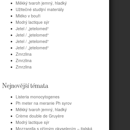
Měkký tvaroh jemný, hladký
Užitečné studijní materiály
Mléko v bouři
Modrý lactique sýr
Jetel / „jetelomed“
Jetel / „jetelomed“
Jetel / „jetelomed“
Jetel / „jetelomed“
Zmrzlina
Zmrzlina
Zmrzlina
Nejnovější témata
Listeria monocytogenes
Ph meter na meranie Ph syrov
Měkký tvaroh jemný, hladký
Crème double de Gruyère
Modrý lactique sýr
Mozzarella s přímým okyselením – italská