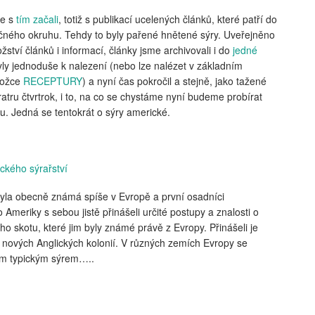
e s
tím začali
, totiž s publikací ucelených článků, které patří do
čného okruhu. Tehdy to byly pařené hnětené sýry. Uveřejněno
žství článků i informací, články jsme archivovali i do
jedné
yly jednoduše k nalezení (nebo lze nalézet v základním
ložce
RECEPTURY
) a nyní čas pokročil a stejně, jako tažené
ratru čtvrtrok, i to, na co se chystáme nyní budeme probírat
. Jedná se tentokrát o sýry americké.
ického sýrařství
yla obecně známá spíše v Evropě a první osadníci
o Ameriky s sebou jistě přinášeli určité postupy a znalosti o
o skotu, které jim byly známé právě z Evropy. Přinášeli je
nových Anglických kolonií. V různých zemích Evropy se
vým typickým sýrem…..