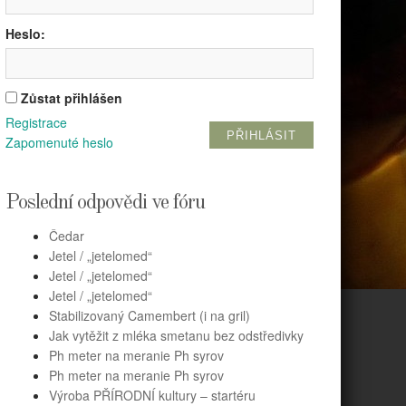
Heslo:
Zůstat přihlášen
Registrace
PŘIHLÁSIT
Zapomenuté heslo
Poslední odpovědi ve fóru
Čedar
Jetel / „jetelomed“
Jetel / „jetelomed“
Jetel / „jetelomed“
Stabilizovaný Camembert (i na gril)
Jak vytěžit z mléka smetanu bez odstředivky
Ph meter na meranie Ph syrov
Ph meter na meranie Ph syrov
Výroba PŘÍRODNÍ kultury – startéru