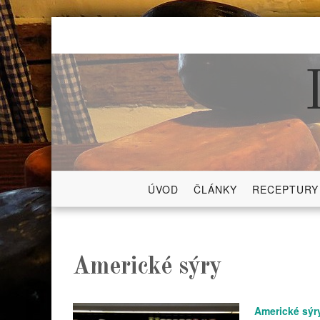
Skip
to
content
ÚVOD
ČLÁNKY
RECEPTURY
Americké sýry
Americké sýr