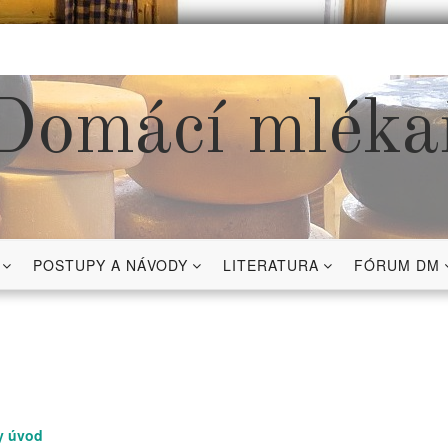
Domácí mléka
POSTUPY A NÁVODY
LITERATURA
FÓRUM DM
y úvod