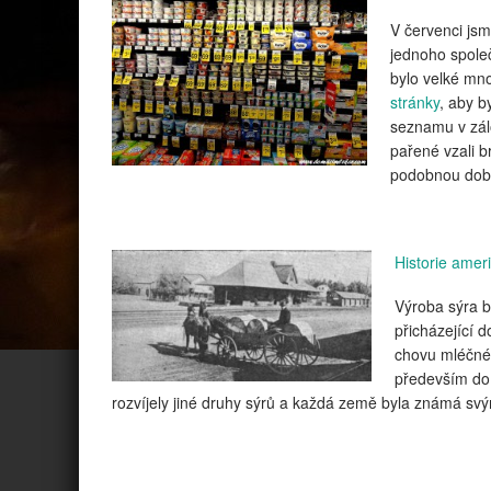
V červenci jsm
jednoho spole
bylo velké mno
stránky
, aby b
seznamu v zá
pařené vzali b
podobnou dobu
Historie amer
Výroba sýra b
přicházející d
chovu mléčnéh
především do 
rozvíjely jiné druhy sýrů a každá země byla známá s