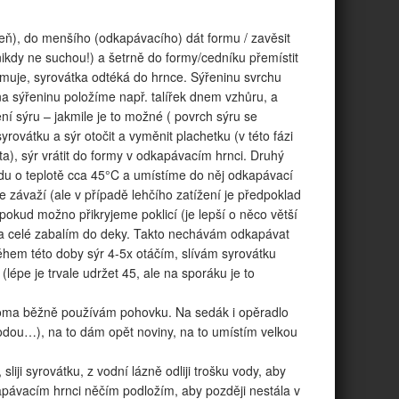
lázeň), do menšího (odkapávacího) dát formu / zavěsit
nikdy ne suchou!) a šetrně do formy/cedníku přemístit
ormuje, syrovátka odtéká do hrnce. Sýřeninu svrchu
na sýřeninu položíme např. talířek dnem vzhůru, a
í sýru – jakmile je to možné ( povrch sýru se
syrovátku a sýr otočit a vyměnit plachetku (v této fázi
ta), sýr vrátit do formy v odkapávacím hrnci. Druhý
odu o teplotě cca 45°C a umístíme do něj odkapávací
závaží (ale v případě lehčího zatížení je předpoklad
okud možno přikryjeme poklicí (je lepší o něco větší
ek a celé zabalím do deky. Takto nechávám odkapávat
hem této doby sýr 4-5x otáčím, slívám syrovátku
(lépe je trvale udržet 45, ale na sporáku je to
 Doma běžně používám pohovku. Na sedák i opěradlo
hodou…), na to dám opět noviny, na to umístím velkou
ji syrovátku, z vodní lázně odliji trošku vody, aby
kapávacím hrnci něčím podložím, aby později nestála v