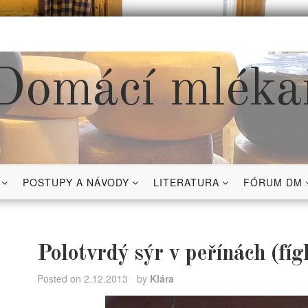
Domácí mléka
POSTUPY A NÁVODY
LITERATURA
FÓRUM DM
Polotvrdý sýr v peřínách (fíg
Posted on
2.12.2013
by
Klára