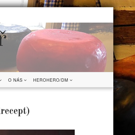
ř
O NÁS
HEROHERO/DM
lrecept)