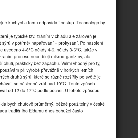
ejné kuchyni a tomu odpovídá i postup. Technologa by
teré je typické tzv. zráním v chladu ale zároveň je
yt sýrů v potírně/ napařování = prokysání. Po nasolení
 je uvedeno 4-8°C někdy 4-6, někdy 3-6°C, takže v
 zracím procesu nepodílejí mikroorganizmy, ale
í chuti, prakticky bez zápachu. Velmi vhodný pro ty,
 používám při výrobě převážně v horkých letních
ých druhů sýrů, které se různě rozšířily po světě je
chávají se následně zrát nad 10°C. Tento způsob
ovat od 12 do 17°C podle počasí. U tohoto způsobu
řekla bych chuťově průměrný, běžně použitelný v české
rada tradičního Eidamu dnes bohužel často