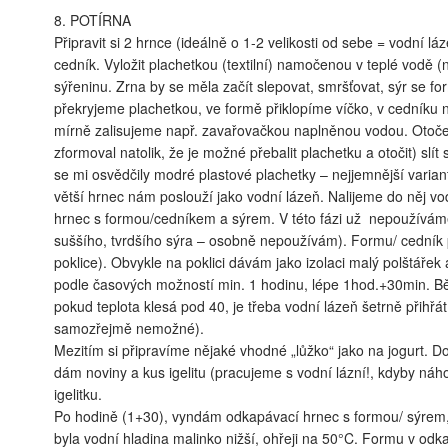
8. POTÍRNA
Připravit si 2 hrnce (ideálně o 1-2 velikosti od sebe = vodní 
cedník. Vyložit plachetkou (textilní) namočenou v teplé vodě (
sýřeninu. Zrna by se měla začít slepovat, smršťovat, sýr se f
překryjeme plachetkou, ve formě přiklopíme víčko, v cedníku 
mírně zalisujeme např. zavařovačkou naplněnou vodou. Otočen
zformoval natolik, že je možné přebalit plachetku a otočit) slít 
se mi osvědčily modré plastové plachetky – nejjemnější varian
větší hrnec nám poslouží jako vodní lázeň. Nalijeme do něj v
hrnec s formou/cedníkem a sýrem. V této fázi už nepoužíváme 
suššího, tvrdšího sýra – osobně nepoužívám). Formu/ cedník p
poklice). Obvykle na poklici dávám jako izolaci malý polštář
podle časových možností min. 1 hodinu, lépe 1hod.+30min. Bě
pokud teplota klesá pod 40, je třeba vodní lázeň šetrně přihřát 
samozřejmě nemožné).
Mezitím si připravíme nějaké vhodné „lůžko“ jako na jogurt.
dám noviny a kus igelitu (pracujeme s vodní lázní!, kdyby ná
igelitku.
Po hodině (1+30), vyndám odkapávací hrnec s formou/ sýrem, sli
byla vodní hladina malinko nižší, ohřeji na 50°C. Formu v od