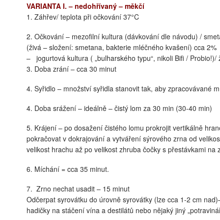
VARIANTA I. – nedohřívaný – měkčí
1. Záhřev/ teplota při očkování 37°C
2. Očkování – mezofilní kultura (dávkování dle návodu) / sm
(živá – složení: smetana, bakterie mléčného kvašení) cca 2%
– jogurtová kultura ( „bulharského typu“, nikoli Bifi / Probio!)/ 
3. Doba zrání – cca 30 minut
4. Syřidlo – množství syřidla stanovit tak, aby zpracovávané m
4. Doba srážení – ideálně – čistý lom za 30 min (30-40 min)
5. Krájení – po dosažení čistého lomu prokrojit vertikálně hr
pokračovat v dokrajování a vytváření sýrového zrna od velikos
velikost hrachu až po velikost zhruba čočky s přestávkami na 
6. Míchání = cca 35 minut.
7. Zrno nechat usadit – 15 minut
Odčerpat syrovátku do úrovně syrovátky (lze cca 1-2 cm nad)–
hadičky na stáčení vína a destilátů nebo nějaký jiný „potravin