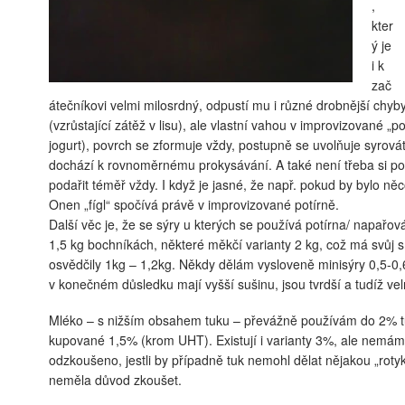
,
kter
ý je
i k
zač
átečníkovi velmi milosrdný, odpustí mu i různé drobnější chyb
(vzrůstající zátěž v lisu), ale vlastní vahou v improvizované „
jogurt), povrch se zformuje vždy, postupně se uvolňuje syrová
dochází k rovnoměrnému prokysávání. A také není třeba si poř
podařit téměř vždy. I když je jasné, že např. pokud by bylo n
Onen „fígl“ spočívá právě v improvizované potírně.
Další věc je, že se sýry u kterých se používá potírna/ napařov
1,5 kg bochníkách, některé měkčí varianty 2 kg, což má svůj
osvědčily 1kg – 1,2kg. Někdy dělám vysloveně minisýry 0,5-0,6k
v konečném důsledku mají vyšší sušinu, jsou tvrdší a tudíž ve
Mléko – s nižším obsahem tuku – převážně používám do 2% t
kupované 1,5% (krom UHT). Existují i varianty 3%, ale nemám
odzkoušeno, jestli by případně tuk nemohl dělat nějakou „roty
neměla důvod zkoušet.