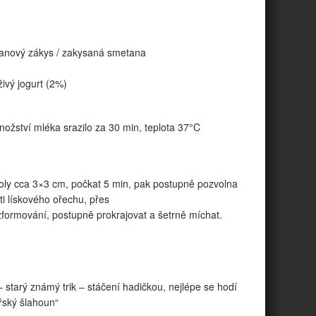
etanový zákys / zakysaná smetana
živý jogurt (2%)
nožství mléka srazilo za 30 min, teplota 37°C
anoly cca 3×3 cm, počkat 5 min, pak postupně pozvolna
ti lískového ořechu, přes
zformování, postupně prokrajovat a šetrně míchat.
 starý známý trik – stáčení hadičkou, nejlépe se hodí
ářský šlahoun“