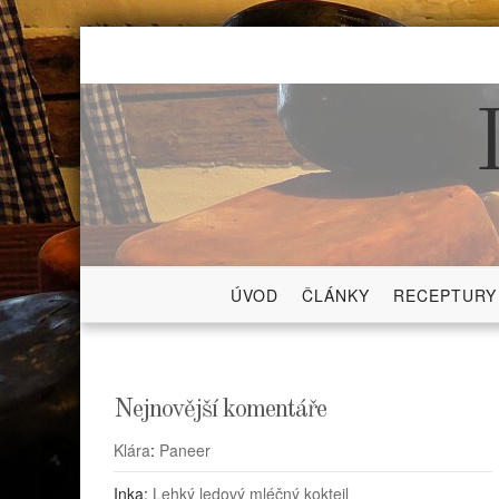
Skip
to
content
ÚVOD
ČLÁNKY
RECEPTURY
Nejnovější komentáře
Klára
:
Paneer
Inka
:
Lehký ledový mléčný koktejl