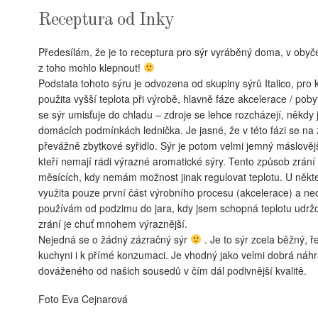
Receptura od Inky
Předesílám, že je to receptura pro sýr vyráběný doma, v obyč
z toho mohlo klepnout!
Podstata tohoto sýru je odvozena od skupiny sýrů Italico, pro k
použita vyšší teplota při výrobě, hlavně fáze akcelerace / pob
se sýr umisťuje do chladu – zdroje se lehce rozcházejí, někdy
domácích podmínkách lednička. Je jasné, že v této fázi se na
převážně zbytkové syřidlo. Sýr je potom velmi jemný máslovějš
kteří nemají rádi výrazné aromatické sýry. Tento způsob zrání
měsících, kdy nemám možnost jinak regulovat teplotu. U někter
využita pouze první část výrobního procesu (akcelerace) a ne
používám od podzimu do jara, kdy jsem schopná teplotu udrž
zrání je chuť mnohem výraznější.
Nejedná se o žádný zázračný sýr
. Je to sýr zcela běžný, 
kuchyni i k přímé konzumaci. Je vhodný jako velmi dobrá náh
dováženého od našich sousedů v čím dál podivnější kvalitě.
Foto Eva Cejnarová