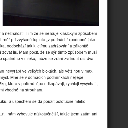
y a neznalosti. Tím že se nelisuje klasickým způsobem
potírně“ při zvýšené teplotě „v peřinách“ (podobně jako
tka, nedochází tak k jejímu zadržování a zákonitě
izovat lis. Mám pocit, že se sýr tímto způsobem musí
ěco špatného v mléku, může se zrání zvrtnout raz dva.
ání nevyrábí ve velkých blokách, ale většinou v max.
 smysl. Mně se v domácích podmínkách nejlépe
g, které v potírně lépe odkapávají, rychleji vysýchají,
lmi vhodné na strouhání.
uku. S úspěchem se dá použít polotučné mléko
ku“, nám vyhovuje nízkotučnější, takže jsem zatím ani