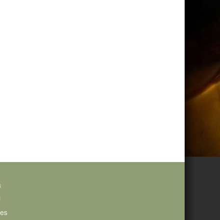
a
i
ies