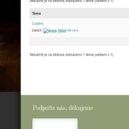
Aktuálně je na stránce zobrazeno 1 téma (celkem z 1)
Téma
Coalho
Založil:
Inka
v:
Polotvrdé sýry
Aktuálně je na stránce zobrazeno 1 téma (celkem z 1)
Podpořte nás, děkujeme