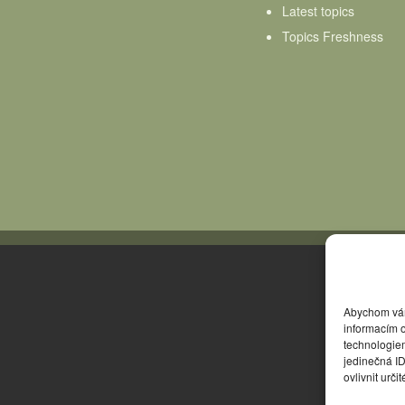
Latest topics
Topics Freshness
Abychom vám 
informacím o
technologie
jedinečná I
ovlivnit urči