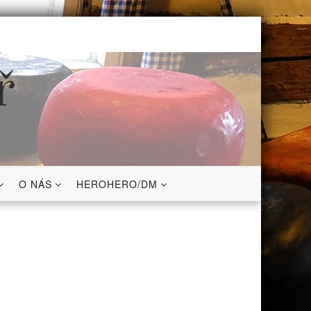
ř
O NÁS
HEROHERO/DM