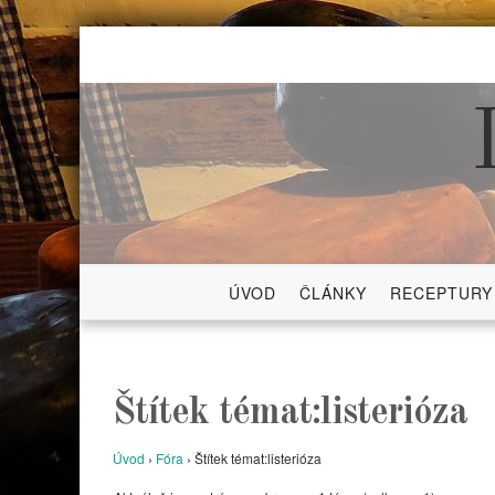
Skip
to
content
ÚVOD
ČLÁNKY
RECEPTURY
Štítek témat:listerióza
Úvod
›
Fóra
›
Štítek témat:listerióza