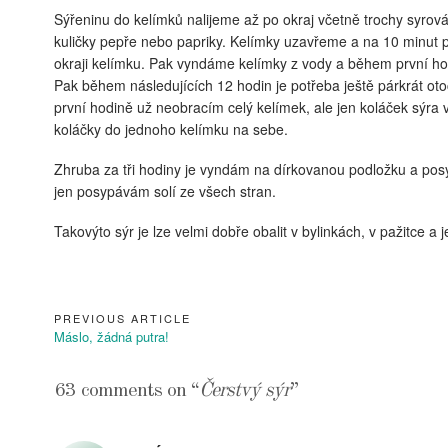
Sýřeninu do kelímků nalijeme až po okraj včetně trochy
syrová
kuličky pepře nebo papriky. Kelímky uzavřeme a na 10 minut 
okraji kelímku. Pak vyndáme kelímky z vody a během první hod
Pak během následujících 12 hodin je potřeba ještě párkrát oto
první hodině už neobracím celý kelímek, ale jen koláček sýra 
koláčky do jednoho kelímku na sebe.
Zhruba za tři hodiny je vyndám na dírkovanou podložku a posy
jen posypávám solí ze všech stran.
Takovýto sýr je lze velmi dobře obalit v bylinkách, v pažitce a
PREVIOUS ARTICLE
Navigace
Previous
Máslo, žádná putra!
pro
Article:
příspěvek
63 comments on “
Čerstvý sýr
”