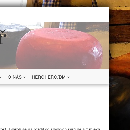
ř
O NÁS
HEROHERO/DM
itost. Tvaroh se na rozdíl od sladkých sýrů dělá z mléka