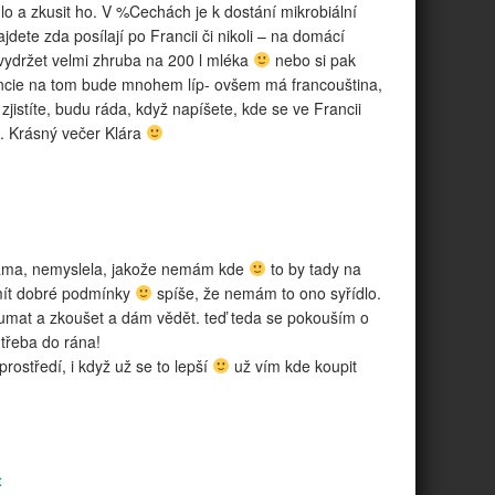
dlo a zkusit ho. V %Cechách je k dostání mikrobiální
jdete zda posílají po Francii či nikoli – na domácí
 vydržet velmi zhruba na 200 l mléka
nebo si pak
ancie na tom bude mnohem líp- ovšem má francouština,
o zjistíte, budu ráda, když napíšete, kde se ve Francii
. Krásný večer Klára
ama, nemyslela, jakože nemám kde
to by tady na
emít dobré podmínky
spíše, že nemám to ono syřídlo.
umat a zkoušet a dám vědět. teď teda se pokouším o
 třeba do rána!
prostředí, i když už se to lepší
už vím kde koupit
t