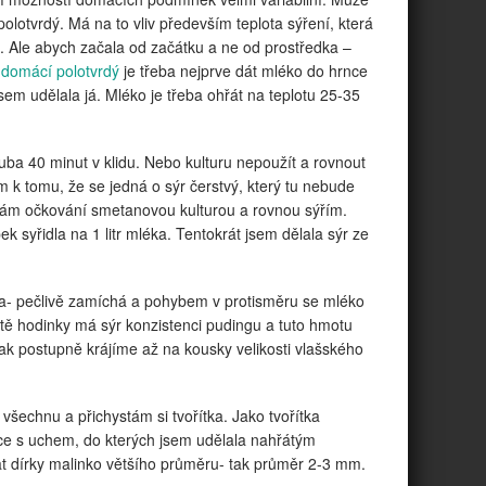
olotvrdý. Má na to vliv především teplota sýření, která
t. Ale abych začala od začátku a ne od prostředka –
 domácí polotvrdý
je třeba nejprve dát mléko do hrnce
sem udělala já. Mléko je třeba ohřát na teplotu 25-35
ba 40 minut v klidu. Nebo kulturu nepoužít a rovnout
em k tomu, že se jedná o sýr čerstvý, který tu nebude
vám očkování smetanovou kulturou a rovnou sýřím.
syřidla na 1 litr mléka. Tentokrát jsem dělala sýr ze
éka- pečlivě zamíchá a pohybem v protisměru se mléko
tvrtě hodinky má sýr konzistenci pudingu a tuto hmotu
pak postupně krájíme až na kousky velikosti vlašského
 všechnu a přichystám si tvořítka. Jako tvořítka
ice s uchem, do kterých jsem udělala nahřátým
at dírky malinko většího průměru- tak průměr 2-3 mm.