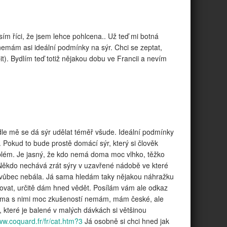
ím říci, že jsem lehce pohlcena.. Už teď mi botná
nemám asi ideální podmínky na sýr. Chci se zeptat,
). Bydlím teď totiž nějakou dobu ve Francii a nevím
odle mě se dá sýr udělat téměř všude. Ideální podmínky
k. Pokud to bude prostě domácí sýr, který si člověk
oblém. Je jasný, že kdo nemá doma moc vlhko, těžko
t. Někdo nechává zrát sýry v uzavřené nádobě ve které
e vůbec nebála. Já sama hledám taky nějakou náhražku
ovovat, určitě dám hned vědět. Posílám vám ale odkaz
 sama s nimi moc zkušeností nemám, mám české, ale
 které je balené v malých dávkách si většinou
ww.coquard.fr/fr/cat.htm?3
Já osobně si chci hned jak