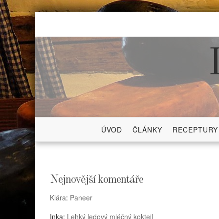
Skip
to
content
ÚVOD
ČLÁNKY
RECEPTURY
Nejnovější komentáře
Klára
:
Paneer
Inka
:
Lehký ledový mléčný koktejl