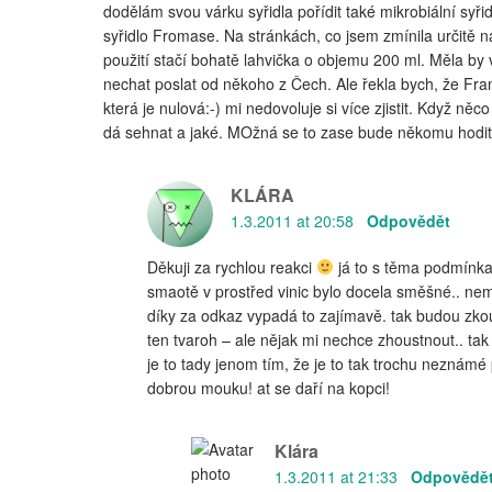
dodělám svou várku syřidla pořídit také mikrobiální syři
syřidlo Fromase. Na stránkách, co jsem zmínila určitě na
použití stačí bohatě lahvička o objemu 200 ml. Měla by
nechat poslat od někoho z Čech. Ale řekla bych, že Fr
která je nulová:-) mi nedovoluje si více zjistit. Když něc
dá sehnat a jaké. MOžná se to zase bude někomu hodit
KLÁRA
1.3.2011 at 20:58
Odpovědět
Děkuji za rychlou reakci
já to s těma podmínk
smaotě v prostřed vinic bylo docela směšné.. n
díky za odkaz vypadá to zajímavě. tak budou zko
ten tvaroh – ale nějak mi nechce zhoustnout.. tak
je to tady jenom tím, že je to tak trochu neznámé 
dobrou mouku! at se daří na kopci!
Klára
1.3.2011 at 21:33
Odpovědě