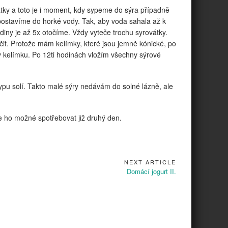
tky a toto je i moment, kdy sypeme do sýra případně
postavíme do horké vody. Tak, aby voda sahala až k
iny je až 5x otočíme. Vždy vyteče trochu syrovátky.
čit. Protože mám kelímky, které jsou jemně kónické, po
v kelímku. Po 12ti hodinách vložím všechny sýrové
pu solí. Takto malé sýry nedávám do solné lázně, ale
 je ho možné spotřebovat již druhý den.
NEXT ARTICLE
Next
Domácí jogurt II.
Article: