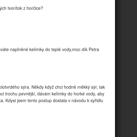
ých tvorítok z horčice?
dáváte naplněné kelímky do teplé vody,moc dík Petra
polotvrdého sýra. Někdy když chci hodně měkký sýr, tak
hci trochu pevnější, dávám kelímky do horké vody, aby
ka. Kdysi jsem tento postup dostala v návodu k syřidlu