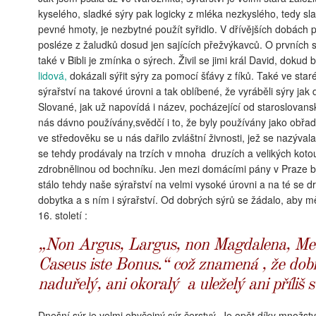
kyselého, sladké sýry pak logicky z mléka nezkyslého, tedy sl
pevné hmoty, je nezbytné použít syřidlo. V dřívějších dobách po
posléze z žaludků dosud jen sajících přežvýkavců. O prvních 
také v Bibli je zmínka o sýrech. Živil se jimi král David, dokud
lidová,
dokázali sýřit sýry za pomocí šťávy z fíků. Také ve sta
sýrařství na takové úrovni a tak oblíbené, že vyráběli sýry jak d
Slované, jak už napovídá i název, pocházející od staroslovans
nás dávno používány,svědčí i to, že byly používány jako obřad
ve středověku se u nás dařilo zvláštní živnosti, jež se nazýval
se tehdy prodávaly na trzích v mnoha druzích a velikých koto
zdrobnělinou od bochníku. Jen mezi domácími pány v Praze by
stálo tehdy naše sýrařství na velmi vysoké úrovni a na té se dr
dobytka a s ním i sýrařství. Od dobrých sýrů se žádalo, aby mě
16. století :
„Non Argus, Largus, non Magdalena, Me
Caseus iste Bonus.“ což znamená , že dobrý 
naduřelý, ani okoralý a uleželý ani příliš 
Dnešní sýr je velmi obyčejný sýr čerstvý. Je opět díky množs