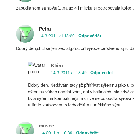
zabudla som sa spýtať…na tie 4 l mlieka si potrebovala koľko t
Petra
14.3.2011 at 18:29
Odpovědět
Dobrý den,chci se jen zeptat,proč při výrobě čerstvého sýru 
Klára
14.3.2011 at 18:49
Odpovědět
Dobrý den. Nedávám tady již přihřívat sýřeninu jako u 
sýřeninu vůbec nepřihřívám, ani v kelímcích, ale když c
byla sýřenina kompaktnější a dříve se odloučila syrovát
a tímto způsobem to tedy dělám u měkkého sýra.
muvee
1.4.2011 at 16:39
Odpovědět