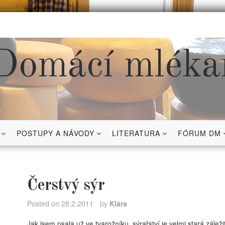
Domácí mléka
POSTUPY A NÁVODY
LITERATURA
FÓRUM DM
Čerstvý sýr
Posted on
28.2.2011
by
Klára
Jak jsem psala už ve tvarožníku, sýrařství je velmi stará zálež