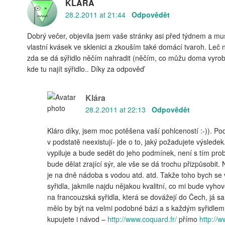
KLÁRA
28.2.2011 at 21:44
Odpovědět
Dobrý večer, objevila jsem vaše stránky asi před týdnem a mus
vlastní kvásek ve sklenici a zkouším také domácí tvaroh. Leč 
zda se dá sýřidlo něčím nahradit (něčím, co můžu doma vyrobit
kde tu najít sýřidlo.. Díky za odpověď
Klára
28.2.2011 at 22:13
Odpovědět
Kláro díky, jsem moc potěšena vaší pohlceností :-)). P
v podstatě neexistují- jde o to, jaký požadujete výslede
vypiluje a bude sedět do jeho podmínek, není s tím pr
bude dělat zrající sýr, ale vše se dá trochu přizpůsobi
je na dně nádoba s vodou atd. atd. Takže toho bych s
syřidla, jakmile najdu nějakou kvalitní, co mi bude vyh
na francouzská syřidla, která se dovážejí do Čech, já
mělo by být na velmi podobné bázi a s každým syřidlem,
kupujete i návod –
http://www.coquard.fr/
přímo
http://w