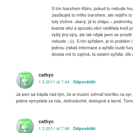
S tím tvarohem Kláro, pokud to nebude hous
zaočkuješ to mlíko tvarohem, ale nejdřív to 
tuty ztuhne. Jasný, já to chápu – podmínky,
kvanta věcí a spoustu věcí nedělala kvůli 
vyšly jiný sýry, ale tak nějak jsem se prost
nebude :-))). S tím syřidlem, je to problém
jednou získáš informace a syřidlo bude fun
docela mě to zajímá, ta ostatní syřidla. dík 
cathyc
1.3.2011 at 7:44
Odpovědět
Ja som sa trápila nad tým, že si musím zohnať tvorítko na syr,
pekne vymyslela za nás. Jednoduché, dostupné a lacné. Tomu s
cathyc
1.3.2011 at 7:46
Odpovědět