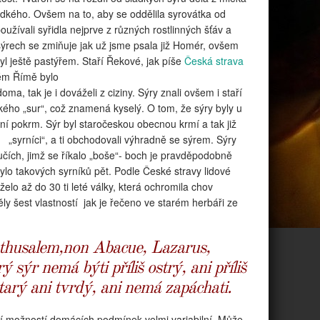
adkého. Ovšem na to, aby se oddělila syrovátka od
užívali syřidla nejprve z různých rostlinných šťáv a
sýrech se zmiňuje jak už jsme psala již Homér, ovšem
 byl ještě pastýřem. Staří Řekové, jak píše
Česká strava
rém Římě bylo
oma, tak je i dováželi z ciziny. Sýry znali ovšem i staří
kého „sur“, což znamená kyselý. O tom, že sýry byly u
ní pokrm. Sýr byl staročeskou obecnou krmí a tak již
a „syrníci“, a ti obchodovali výhradně se sýrem. Sýry
učích, jimž se
říkalo „boše“- boch je pravděpodobně
lo takových syrníků pět. Podle České stravy lidové
želo až do 30 ti leté války, která ochromila chov
ly šest vlastností jak je řečeno ve starém herbáři ze
thusalem,non Abacue, Lazarus,
sýr nemá býti příliš ostrý, ani příliš
starý ani tvrdý, ani nemá zapáchati.
tví možností domácích podmínek velmi variabilní. Může