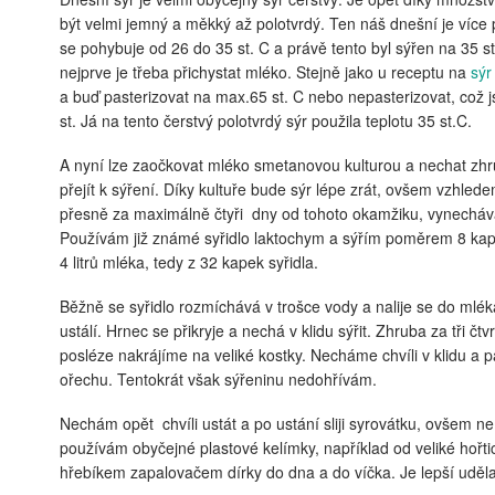
být velmi jemný a měkký až polotvrdý. Ten náš dnešní je více p
se pohybuje od 26 do 35 st. C a právě tento byl sýřen na 35 s
nejprve je třeba přichystat mléko. Stejně jako u receptu na
sýr
a buď pasterizovat na max.65 st. C nebo nepasterizovat, což j
st. Já na tento čerstvý polotvrdý sýr použila teplotu 35 st.C.
A nyní lze zaočkovat mléko smetanovou kulturou a nechat zhru
přejít k sýření. Díky kultuře bude sýr lépe zrát, ovšem vzhled
přesně za maximálně čtyři dny od tohoto okamžiku, vynechá
Používám již známé syřidlo laktochym a sýřím poměrem 8 kapek 
4 litrů mléka, tedy z 32 kapek syřidla.
Běžně se syřidlo rozmíchává v trošce vody a nalije se do ml
ustálí. Hrnec se přikryje a nechá v klidu sýřit. Zhruba za tři č
posléze nakrájíme na veliké kostky. Necháme chvíli v klidu a 
ořechu. Tentokrát však sýřeninu nedohřívám.
Nechám opět chvíli ustát a po ustání sliji syrovátku, ovšem ne
používám obyčejné plastové kelímky, například od veliké hořt
hřebíkem zapalovačem dírky do dna a do víčka. Je lepší uděl