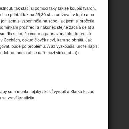
tnout, tak stačí si pomoci taky tak,že koupíš tvaroh,
chce přihřát tak na 25,30 st. a udržovat v teple a na
 jen jsem si vzpomněla na sebe, jak jsem si pročetla
podmínkám prostředí a nakonec stejně začala dělat a
ě smířila s tím, že čedar a parmazána atd. to prostě
 i v Čechách, dokud člověk neví, kam se obrátit. Jak
govat, bude po problému. A až vyzkoušíš, určitě napiš,
a dobrou noc a ať se daří mezi vinicemi .-)))
 aby som mohla nejaký skúsiť vyrobiť a Klárka to zas
a vraví kreativita.