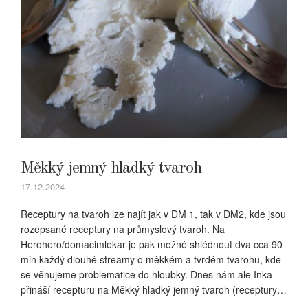
Měkký jemný hladký tvaroh
17.12.2024
Receptury na tvaroh lze najít jak v DM 1, tak v DM2, kde jsou
rozepsané receptury na průmyslový tvaroh. Na
Herohero/domacimlekar je pak možné shlédnout dva cca 90
min každý dlouhé streamy o měkkém a tvrdém tvarohu, kde
se věnujeme problematice do hloubky. Dnes nám ale Inka
přináší recepturu na Měkký hladký jemný tvaroh (receptury…