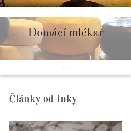
Skip
to
content
Domácí mlékař
MENU
Články od Inky