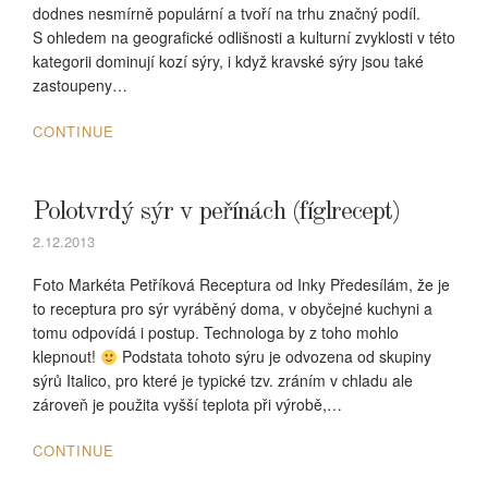
dodnes nesmírně populární a tvoří na trhu značný podíl.
S ohledem na geografické odlišnosti a kulturní zvyklosti v této
kategorii dominují kozí sýry, i když kravské sýry jsou také
zastoupeny…
CONTINUE
Polotvrdý sýr v peřínách (fíglrecept)
2.12.2013
Foto Markéta Petříková Receptura od Inky Předesílám, že je
to receptura pro sýr vyráběný doma, v obyčejné kuchyni a
tomu odpovídá i postup. Technologa by z toho mohlo
klepnout!
Podstata tohoto sýru je odvozena od skupiny
sýrů Italico, pro které je typické tzv. zráním v chladu ale
zároveň je použita vyšší teplota při výrobě,…
CONTINUE