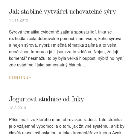
Jak stabilně vytvářet uchovatelné sýry
17.11.2013
Sýrová tématika evidentně zajímá spoustu lidí. Inka se
rozhodla zcela dobrovolně pomoci nám všem, koho sýrová
a nejen sýrová, nýbrž i mléčná tématika zajímá a to velmi
nenásilnou formou a já jí jsem za to vděčná. Nejen, že její
komentář nesmažu, to by byla veliká hloupost, nýbrž ho nyní
zde uvádíme i jako samostatný článek.…
CONTINUE
Jogurtová studnice od Inky
12.8.2013
Přišel mail, ze kterého mám obrovskou radost. Tato stránka
je o vzájemné výpomoci a o tom, jak žít vně systému, aniž by
člověk musel být asketou a Inka- komentářové jméno Avok,