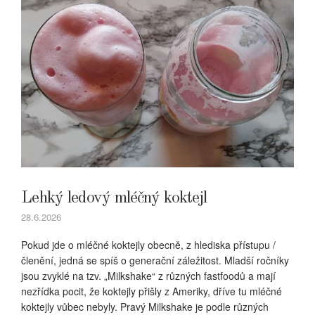
Lehký ledový mléčný koktejl
28.6.2026
Pokud jde o mléčné koktejly obecně, z hlediska přístupu /
členění, jedná se spíš o generační záležitost. Mladší ročníky
jsou zvyklé na tzv. „Milkshake“ z různých fastfoodů a mají
nezřídka pocit, že koktejly přišly z Ameriky, dříve tu mléčné
koktejly vůbec nebyly. Pravý Milkshake je podle různých