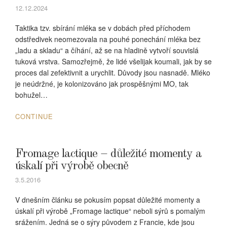
12.12.2024
Taktika tzv. sbírání mléka se v dobách před příchodem
odstředivek neomezovala na pouhé ponechání mléka bez
„ladu a skladu“ a číhání, až se na hladině vytvoří souvislá
tuková vrstva. Samozřejmě, že lidé všelijak koumali, jak by se
proces dal zefektivnit a urychlit. Důvody jsou nasnadě. Mléko
je neúdržné, je kolonizováno jak prospěšnými MO, tak
bohužel…
CONTINUE
Fromage lactique – důležité momenty a
úskalí při výrobě obecně
3.5.2016
V dnešním článku se pokusím popsat důležité momenty a
úskalí při výrobě „Fromage lactique“ neboli sýrů s pomalým
srážením. Jedná se o sýry původem z Francie, kde jsou