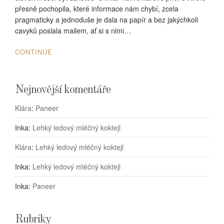
přesně pochopila, které informace nám chybí, zcela
pragmaticky a jednoduše je dala na papír a bez jakýchkoli
cavyků poslala mailem, ať si s nimi…
CONTINUE
Nejnovější komentáře
Klára
:
Paneer
Inka
:
Lehký ledový mléčný koktejl
Klára
:
Lehký ledový mléčný koktejl
Inka
:
Lehký ledový mléčný koktejl
Inka
:
Paneer
Rubriky