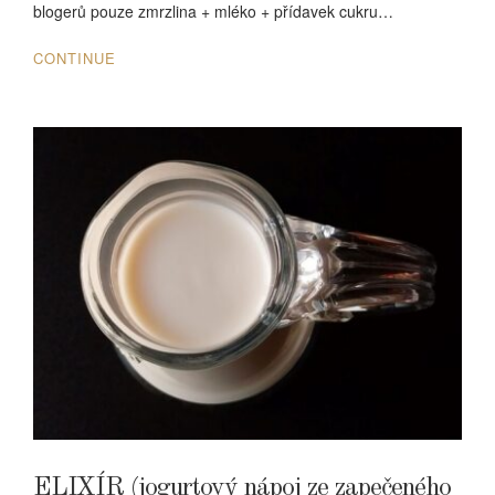
blogerů pouze zmrzlina + mléko + přídavek cukru…
CONTINUE
ELIXÍR (jogurtový nápoj ze zapečeného