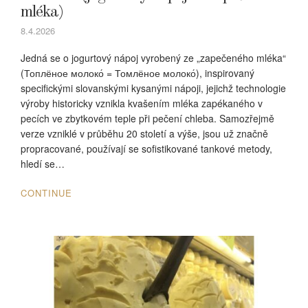
mléka)
8.4.2026
Jedná se o jogurtový nápoj vyrobený ze „zapečeného mléka“
(Топлёное молоко́ = Томлёное молоко́), inspirovaný
specifickými slovanskými kysanými nápoji, jejichž technologie
výroby historicky vznikla kvašením mléka zapékaného v
pecích ve zbytkovém teple při pečení chleba. Samozřejmě
verze vzniklé v průběhu 20 století a výše, jsou už značně
propracované, používají se sofistikované tankové metody,
hledí se…
CONTINUE