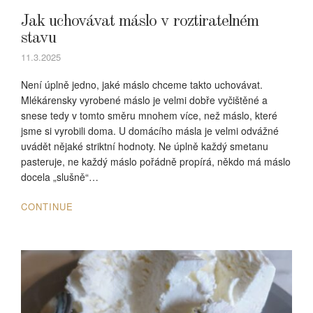
Jak uchovávat máslo v roztiratelném
stavu
11.3.2025
Není úplně jedno, jaké máslo chceme takto uchovávat.
Mlékárensky vyrobené máslo je velmi dobře vyčištěné a
snese tedy v tomto směru mnohem více, než máslo, které
jsme si vyrobili doma. U domácího másla je velmi odvážné
uvádět nějaké striktní hodnoty. Ne úplně každý smetanu
pasteruje, ne každý máslo pořádně propírá, někdo má máslo
docela „slušně“…
CONTINUE